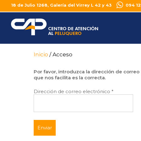
18 de Julio 1268, Galería del Virrey L 42 y 43
094 12
Inicio
Acceso
Por favor, introduzca la dirección de correo
que nos facilita es la correcta.
Dirección de correo electrónico
*
Enviar