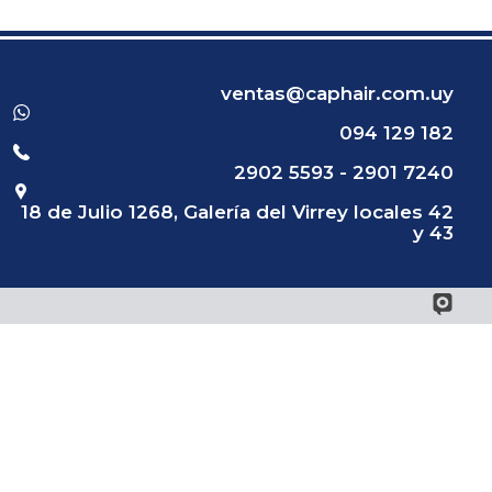
ventas@caphair.com.uy
094 129 182
2902 5593 - 2901 7240
18 de Julio 1268, Galería del Virrey locales 42
y 43